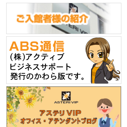
■
「ABS通信」vol.147を発行しました
(10.21)
「株式会社NDTアドヴァンス」様のお知らせ
タブレット感覚でタッチ操作 & 業界最高レベルの探傷性能渦流ア
レイ探傷器『EddyViewⅡ』の販売を開始されました。
https://www.ndtadvance.com/info/info-eddy-view2.html
2025.11.19
「株式会社テイコク」様のお知らせ
「建設技術フェア2025 in 中部」にご出展されます。
開催日時：12月4日（木）10時～17時
12月5日（金）10時～16時
会場：ポートメッセなごや 第3展示館（名古屋市国際展示場）
主催：建設技術フェアin中部運営委員会
詳細は建設技術フェア2025 in 中部HPをご覧ください。
https://www.kgf-chubu.com
https://www.teikoku-eng.co.jp
2025.11
.19
「株式会社NDTアドヴァンス」様のお知らせ
精密超音波厚さ計『PM5 Gen3』の販売を開始されました。
https://www.ndtadvance.com/info/info-pm5-gen3.html
2025.8.25
「株式会社テイコク」様のお知らせ
独立行政法人水資源機構木曽川上流ダム総合管理所から優良業務
表彰と優秀技術者表彰を授与されました。
https://www.teikoku-eng.co.jp/notice/10634/