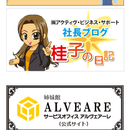
2025.7.18
「株式会社テイコク」様のお知らせ
独立行政法人水資源機構利根川下流総合管理所から優良業務表彰
と優秀技術者表彰を授与されました。
https://www.teikoku-eng.co.jp/notice/10567/
2025.7.18
「株式会社テイコク」様のお知らせ
愛知県内の中学生向けお仕事ブックに株式会社テイコク様が掲載
されました。
https://www.teikoku-eng.co.jp/notice/10462/
2025.6.27
「株式会社NDTアドヴァンス」様のお知らせ
新製品の科学捜査用ライト（ALS）『OFK-300A』の販売を開始
されました。
https://www.ind-blacklight.jp/topics/2503/
2025.6.17
「有限会社E-スタヂオ」様のお知らせ
令和7年度 第22期“さいたま”あんとれすくーる の開催が決定しま
した。
詳しくはさいたま市のホームページをご覧ください。
https://www.city.saitama.lg.jp/001/005/008/p036060.html
http://www.e-sta.biz/