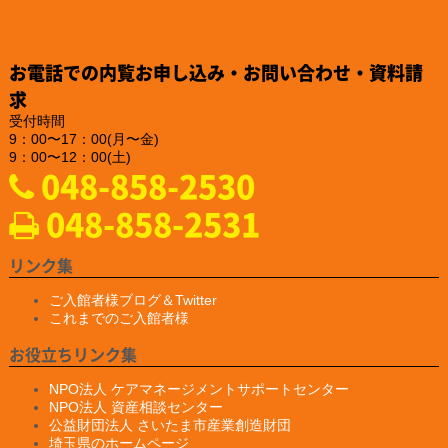
https://www.teikoku-eng.co.jp/notice/9284/
2024.12.25
「株式会社NDTアドヴァンス」様のお知らせ
お電話での内覧お申し込み・お問い合わせ・資料請
新製品の亀裂深度計『ET-28』の販売を、2025年2月10日に開始
されるそうです。
求
https://www.ndtadvance.com/info/info-et-28.html
受付時間
9：00〜17：00(月〜金)
2024.12.25
9：00〜12：00(土)
「株式会社NDTアドヴァンス」様のお知らせ
048-858-2530
新製品 非破壊検査用ハンディブラックライト『IDX-550』の販
売を開始されました
048-858-2531
https://www.ind-blacklight.jp/product/idx_550/
2024.12.20
「YAMAKI行政書士事務所様」様のお知らせ
リンク集
ホームページがプレ公開されました。
https://yamaki–office.com/
ご入館者様ブログ＆Twitter
これまでのご入館者様
2024.9.19
「一般社団法人 埼玉県損害保険代理業協会」様のサイバーセキュ
お役立ちリンク集
リティセミナーのお知らせ
開催日：2024 年10月22日 火曜日
NPO法人 ケアマネージメントサポートセンター
１３：３０受付スタート
NPO法人 資産相談センター
１４：００～ 「サイバーセキュリティセミナー」
公益財団法人 さいたま市産業創造財団
１５：４５～ 「埼玉県警からの情報提供」
埼玉県のホームページ