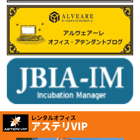
2025.6.17
「株式会社テイコク」様のお知らせ
岐阜県内の中学生向けお仕事ブックに株式会社テイコク様が掲載
されました。
https://www.teikoku-eng.co.jp/notice/9424/
2025.5.8
「有限会社ホッピングワールド」様のお知らせ
ホームページが新しくリニューアルされました。
https://www.hopping.co.jp/jp/index.php
レンタルオフィス
アステリVIP