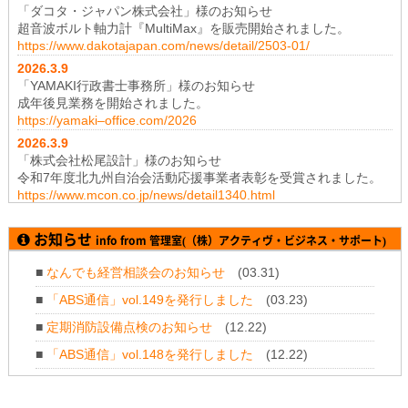
「ダコタ・ジャパン株式会社」様のお知らせ
超音波ボルト軸力計『MultiMax』を販売開始されました。
https://www.dakotajapan.com/news/detail/2503-01/
2026.3
.9
「YAMAKI行政書士事務所」様のお知らせ
成年後見業務を開始されました。
https://yamaki–office.com/2026
2026.3
.9
「株式会社松尾設計」様のお知らせ
令和7年度北九州自治会活動応援事業者表彰を受賞されました。
https://www.mcon.co.jp/news/detail1340.html
2026.1
.19
「株式会社テイコク」様のお知らせ
お知らせ
info from 管理室(（株）アクティヴ・ビジネス・サポート)
神奈川県厚木土木事務所から令和7年度所長礼状を拝受されまし
た。
■
なんでも経営相談会のお知らせ
(03.31)
https://www.teikoku-eng.co.jp/notice/11347/
■
「ABS通信」vol.149を発行しました
(03.23)
2025.11
.28
「株式会社NDTアドヴァンス」様のお知らせ
■
定期消防設備点検のお知らせ
(12.22)
新製品 紫外線強度計・照度計『XP-3000』の販売を開始されま
■
「ABS通信」vol.148を発行しました
(12.22)
した。
https://www.ind-blacklight.jp/topics/2504/
■
年末年始のお休みについて
(12.11)
2025.11
.28