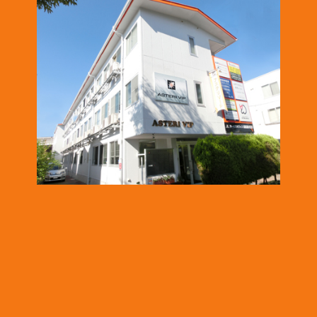
2025.1.16
「株式会社テイコク」様のお知らせ
名古屋市ワーク・ライフ・バランス推進企業に認証されました。
https://www.teikoku-eng.co.jp/notice/9424/
2024.12.26
「株式会社NDTアドヴァンス」様のお知らせ
ISO/IEC 17025認定機関のPJLAから取材を受けられました。
https://www.pjla.jp/topics/2024121303/
2024.12.26
「株式会社TSFE」様のお知らせ
「認知症フレンドリー企業・団体」への登録をされました。
https://katsuta-keiko.com/service-office/4579/
2024.12.26
「株式会社テイコク」様のお知らせ
『建設技術フェア2024 in 中部』にご出展されました。