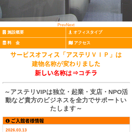
Prev
Next
施設概要
オフィスタイプ
料 金
アクセス
サービスオフィス「アステリＶＩＰ」は
建物名称が変わりました
新しい名称は⇒
コチラ
～アステリVIPは独立・起業・支店・NPO活
動など貴方のビジネスを全力でサポートい
たします～
ご入館者様情報
2026.03.13