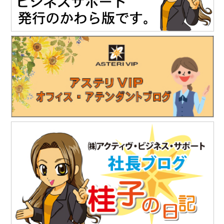
https://www.kgf-chubu.com
https://www.teikoku-eng.co.jp
2025.11
.19
「株式会社NDTアドヴァンス」様のお知らせ
精密超音波厚さ計『PM5 Gen3』の販売を開始されました。
https://www.ndtadvance.com/info/info-pm5-gen3.html
2025.8.25
「株式会社テイコク」様のお知らせ
独立行政法人水資源機構木曽川上流ダム総合管理所から優良業務
表彰と優秀技術者表彰を授与されました。
https://www.teikoku-eng.co.jp/notice/10634/
2025.7.18
「株式会社テイコク」様のお知らせ
独立行政法人水資源機構利根川下流総合管理所から優良業務表彰
と優秀技術者表彰を授与されました。
https://www.teikoku-eng.co.jp/notice/10567/
2025.7.18
「株式会社テイコク」様のお知らせ
愛知県内の中学生向けお仕事ブックに株式会社テイコク様が掲載
されました。
https://www.teikoku-eng.co.jp/notice/10462/
2025.6.27