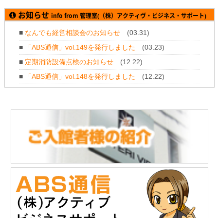
2026.1
.19
「株式会社テイコク」様のお知らせ
お知らせ
info from 管理室(（株）アクティヴ・ビジネス・サポート)
神奈川県厚木土木事務所から令和7年度所長礼状を拝受されまし
た。
■
なんでも経営相談会のお知らせ
(03.31)
https://www.teikoku-eng.co.jp/notice/11347/
■
「ABS通信」vol.149を発行しました
(03.23)
2025.11
.28
「株式会社NDTアドヴァンス」様のお知らせ
■
定期消防設備点検のお知らせ
(12.22)
新製品 紫外線強度計・照度計『XP-3000』の販売を開始されま
■
「ABS通信」vol.148を発行しました
(12.22)
した。
https://www.ind-blacklight.jp/topics/2504/
■
年末年始のお休みについて
(12.11)
2025.11
.28
■
「ABS通信」vol.147を発行しました
(10.21)
「株式会社NDTアドヴァンス」様のお知らせ
タブレット感覚でタッチ操作 & 業界最高レベルの探傷性能渦流ア
レイ探傷器『EddyViewⅡ』の販売を開始されました。
https://www.ndtadvance.com/info/info-eddy-view2.html
2025.11.19
「株式会社テイコク」様のお知らせ
「建設技術フェア2025 in 中部」にご出展されます。
開催日時：12月4日（木）10時～17時
12月5日（金）10時～16時
会場：ポートメッセなごや 第3展示館（名古屋市国際展示場）
主催：建設技術フェアin中部運営委員会
詳細は建設技術フェア2025 in 中部HPをご覧ください。