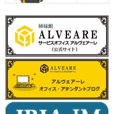
「株式会社NDTアドヴァンス」様のお知らせ
新製品の科学捜査用ライト（ALS）『OFK-300A』の販売を開始
されました。
https://www.ind-blacklight.jp/topics/2503/
2025.6.17
「有限会社E-スタヂオ」様のお知らせ
令和7年度 第22期“さいたま”あんとれすくーる の開催が決定しま
した。
詳しくはさいたま市のホームページをご覧ください。
https://www.city.saitama.lg.jp/001/005/008/p036060.html
http://www.e-sta.biz/
2025.6.17
「株式会社テイコク」様のお知らせ
岐阜県内の中学生向けお仕事ブックに株式会社テイコク様が掲載
されました。
https://www.teikoku-eng.co.jp/notice/9424/
2025.5.8
「有限会社ホッピングワールド」様のお知らせ
ホームページが新しくリニューアルされました。
https://www.hopping.co.jp/jp/index.php