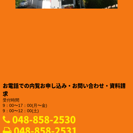
2024.12.26
「株式会社NDTアドヴァンス」様のお知らせ
ISO/IEC 17025認定機関のPJLAから取材を受けられました。
https://www.pjla.jp/topics/2024121303/
2024.12.26
「株式会社TSFE」様のお知らせ
「認知症フレンドリー企業・団体」への登録をされました。
https://katsuta-keiko.com/service-office/4579/
2024.12.26
「株式会社テイコク」様のお知らせ
『建設技術フェア2024 in 中部』にご出展されました。
https://www.teikoku-eng.co.jp/notice/9284/
2024.12.25
「株式会社NDTアドヴァンス」様のお知らせ
お電話での内覧お申し込み・お問い合わせ・資料請
新製品の亀裂深度計『ET-28』の販売を、2025年2月10日に開始
されるそうです。
求
https://www.ndtadvance.com/info/info-et-28.html
受付時間
9：00〜17：00(月〜金)
2024.12.25
9：00〜12：00(土)
「株式会社NDTアドヴァンス」様のお知らせ
048-858-2530
新製品 非破壊検査用ハンディブラックライト『IDX-550』の販
売を開始されました
048-858-2531
https://www.ind-blacklight.jp/product/idx_550/