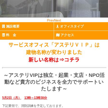
Prev
Next
施設概要
オフィスタイプ
料 金
アクセス
サービスオフィス「アステリＶＩＰ」は
建物名称が変わりました
新しい名称は⇒
コチラ
～アステリVIPは独立・起業・支店・NPO活
動など貴方のビジネスを全力でサポートい
たします～
5月2日（月）
13時～13時30分
下記要領で、消防訓練を予定しております。