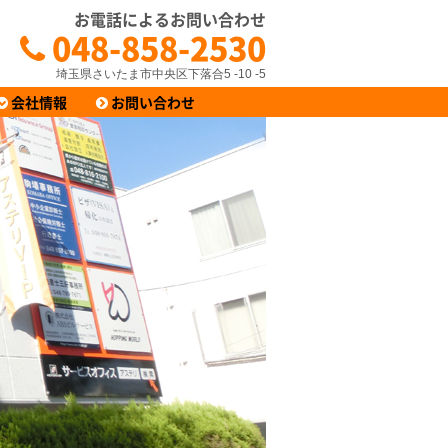
お電話によるお問い合わせ
048-858-2530
埼玉県さいたま市中央区下落合5 -10 -5
会社情報
お問い合わせ
会社概要
アクセス
サイトマップ
プライバシーポリシー
求人情報