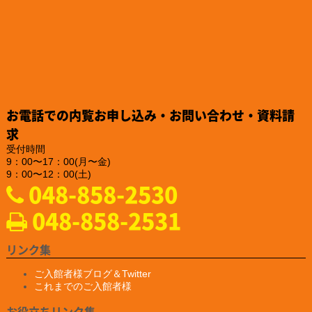
「認知症フレンドリー企業・団体」への登録をされました。
https://katsuta-keiko.com/service-office/4579/
2024.12.26
「株式会社テイコク」様のお知らせ
『建設技術フェア2024 in 中部』にご出展されました。
https://www.teikoku-eng.co.jp/notice/9284/
2024.12.25
「株式会社NDTアドヴァンス」様のお知らせ
お電話での内覧お申し込み・お問い合わせ・資料請
新製品の亀裂深度計『ET-28』の販売を、2025年2月10日に開始
されるそうです。
求
https://www.ndtadvance.com/info/info-et-28.html
受付時間
9：00〜17：00(月〜金)
2024.12.25
9：00〜12：00(土)
「株式会社NDTアドヴァンス」様のお知らせ
048-858-2530
新製品 非破壊検査用ハンディブラックライト『IDX-550』の販
売を開始されました
048-858-2531
https://www.ind-blacklight.jp/product/idx_550/
2024.12.20
「YAMAKI行政書士事務所様」様のお知らせ
リンク集
ホームページがプレ公開されました。
https://yamaki–office.com/
ご入館者様ブログ＆Twitter
これまでのご入館者様
2024.9.19
「一般社団法人 埼玉県損害保険代理業協会」様のサイバーセキュ
お役立ちリンク集