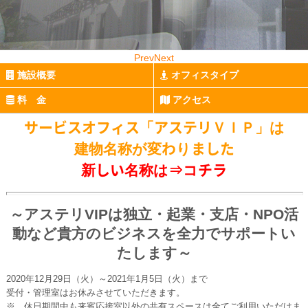
Prev
Next
施設概要
オフィスタイプ
料 金
アクセス
サービスオフィス「アステリＶＩＰ」は
建物名称が変わりました
新しい名称は⇒
コチラ
～アステリVIPは独立・起業・支店・NPO活
動など貴方のビジネスを全力でサポートい
たします～
2020年12月29日（火）～2021年1月5日（火）まで
受付・管理室はお休みさせていただきます。
※ 休日期間中も来賓応接室以外の共有スペースは全てご利用いただけま