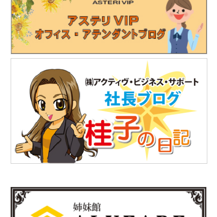
2025.8.25
「株式会社テイコク」様のお知らせ
独立行政法人水資源機構木曽川上流ダム総合管理所から優良業務
表彰と優秀技術者表彰を授与されました。
https://www.teikoku-eng.co.jp/notice/10634/
2025.7.18
「株式会社テイコク」様のお知らせ
独立行政法人水資源機構利根川下流総合管理所から優良業務表彰
と優秀技術者表彰を授与されました。
https://www.teikoku-eng.co.jp/notice/10567/
2025.7.18
「株式会社テイコク」様のお知らせ
愛知県内の中学生向けお仕事ブックに株式会社テイコク様が掲載
されました。
https://www.teikoku-eng.co.jp/notice/10462/
2025.6.27
「株式会社NDTアドヴァンス」様のお知らせ
新製品の科学捜査用ライト（ALS）『OFK-300A』の販売を開始
されました。
https://www.ind-blacklight.jp/topics/2503/
2025.6.17
「有限会社E-スタヂオ」様のお知らせ