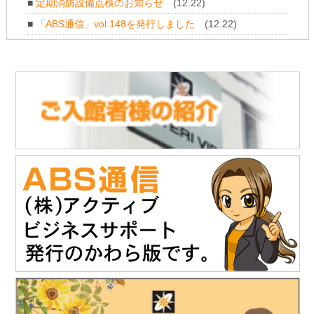
「株式会社NDTアドヴァンス」様のお知らせ
■
定期消防設備点検のお知らせ
(12.22)
新製品 紫外線強度計・照度計『XP-3000』の販売を開始されま
■
「ABS通信」vol.148を発行しました
(12.22)
した。
https://www.ind-blacklight.jp/topics/2504/
■
年末年始のお休みについて
(12.11)
2025.11
.28
■
「ABS通信」vol.147を発行しました
(10.21)
「株式会社NDTアドヴァンス」様のお知らせ
タブレット感覚でタッチ操作 & 業界最高レベルの探傷性能渦流ア
レイ探傷器『EddyViewⅡ』の販売を開始されました。
https://www.ndtadvance.com/info/info-eddy-view2.html
2025.11.19
「株式会社テイコク」様のお知らせ
「建設技術フェア2025 in 中部」にご出展されます。
開催日時：12月4日（木）10時～17時
12月5日（金）10時～16時
会場：ポートメッセなごや 第3展示館（名古屋市国際展示場）
主催：建設技術フェアin中部運営委員会
詳細は建設技術フェア2025 in 中部HPをご覧ください。
https://www.kgf-chubu.com
https://www.teikoku-eng.co.jp
2025.11
.19
「株式会社NDTアドヴァンス」様のお知らせ
精密超音波厚さ計『PM5 Gen3』の販売を開始されました。
https://www.ndtadvance.com/info/info-pm5-gen3.html