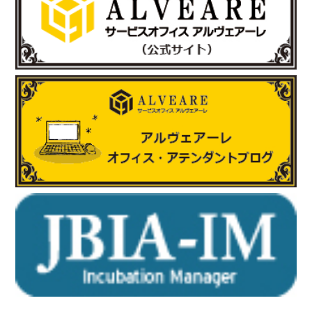
令和7年度 第22期“さいたま”あんとれすくーる の開催が決定しま
した。
詳しくはさいたま市のホームページをご覧ください。
https://www.city.saitama.lg.jp/001/005/008/p036060.html
http://www.e-sta.biz/
2025.6.17
「株式会社テイコク」様のお知らせ
岐阜県内の中学生向けお仕事ブックに株式会社テイコク様が掲載
されました。
https://www.teikoku-eng.co.jp/notice/9424/
2025.5.8
「有限会社ホッピングワールド」様のお知らせ
ホームページが新しくリニューアルされました。
https://www.hopping.co.jp/jp/index.php