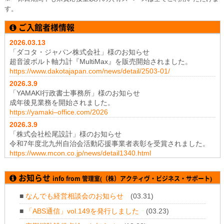
す。
ご入館者様情報
2026.03.13
「ダコタ・ジャパン株式会社」様のお知らせ
超音波ボルト軸力計『MultiMax』を販売開始されました。
https://www.dakotajapan.com/news/detail/2503-01/
2026.3
.9
「YAMAKI行政書士事務所」様のお知らせ
成年後見業務を開始されました。
https://yamaki–office.com/2026
2026.3
.9
「株式会社松尾設計」様のお知らせ
令和7年度北九州自治会活動応援事業者表彰を受賞されました。
https://www.mcon.co.jp/news/detail1340.html
2026.1
.19
「株式会社テイコク」様のお知らせ
お知らせ
info from 管理室(（株）アクティヴ・ビジネス・サポート)
神奈川県厚木土木事務所から令和7年度所長礼状を拝受されまし
た。
■
なんでも経営相談会のお知らせ
(03.31)
https://www.teikoku-eng.co.jp/notice/11347/
■
「ABS通信」vol.149を発行しました
(03.23)
2025.11
.28