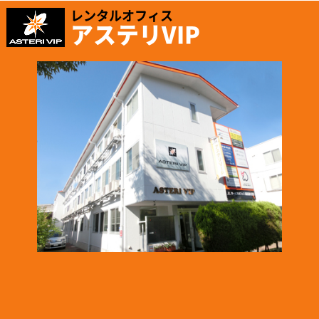
レンタルオフィス
アステリVIP
2025.1.16
「株式会社テイコク」様のお知らせ
名古屋市ワーク・ライフ・バランス推進企業に認証されました。
https://www.teikoku-eng.co.jp/notice/9424/
2024.12.26
「株式会社NDTアドヴァンス」様のお知らせ
ISO/IEC 17025認定機関のPJLAから取材を受けられました。
https://www.pjla.jp/topics/2024121303/
2024.12.26
「株式会社TSFE」様のお知らせ