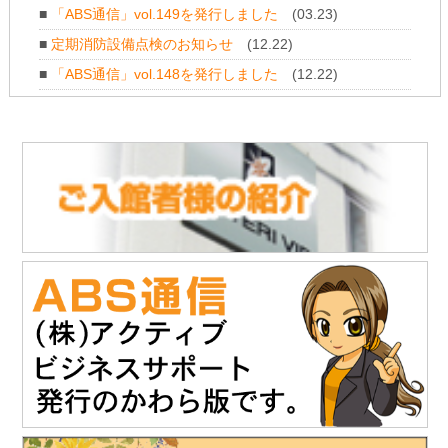
■
「ABS通信」vol.149を発行しました
(03.23)
2025.11
.28
「株式会社NDTアドヴァンス」様のお知らせ
■
定期消防設備点検のお知らせ
(12.22)
新製品 紫外線強度計・照度計『XP-3000』の販売を開始されま
■
「ABS通信」vol.148を発行しました
(12.22)
した。
https://www.ind-blacklight.jp/topics/2504/
■
年末年始のお休みについて
(12.11)
2025.11
.28
■
「ABS通信」vol.147を発行しました
(10.21)
「株式会社NDTアドヴァンス」様のお知らせ
タブレット感覚でタッチ操作 & 業界最高レベルの探傷性能渦流ア
レイ探傷器『EddyViewⅡ』の販売を開始されました。
https://www.ndtadvance.com/info/info-eddy-view2.html
2025.11.19
「株式会社テイコク」様のお知らせ
「建設技術フェア2025 in 中部」にご出展されます。
開催日時：12月4日（木）10時～17時
12月5日（金）10時～16時
会場：ポートメッセなごや 第3展示館（名古屋市国際展示場）
主催：建設技術フェアin中部運営委員会
詳細は建設技術フェア2025 in 中部HPをご覧ください。
https://www.kgf-chubu.com
https://www.teikoku-eng.co.jp
2025.11
.19
「株式会社NDTアドヴァンス」様のお知らせ