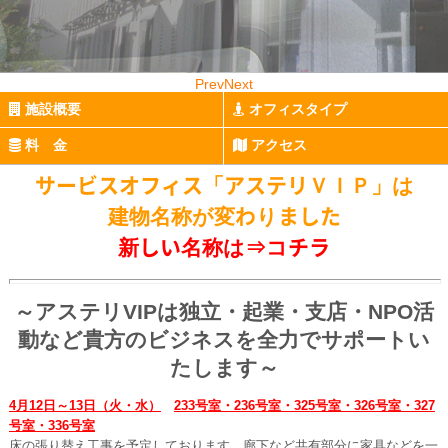
Prev
Next
施設概要
オフィスタイプ
料 金
アクセス
サービスオフィス「アステリＶＩＰ」は
建物名称が変わりました
新しい名称は⇒
コチラ
～アステリVIPは独立・起業・支店・NPO活
動など貴方のビジネスを全力でサポートい
たします～
4月12
日～13日（火・水）
233号室・236号室・325号室・326号室・327
号室・336号室
床の張り替え工事を予定しております。廊下など共有部分に家具などを一