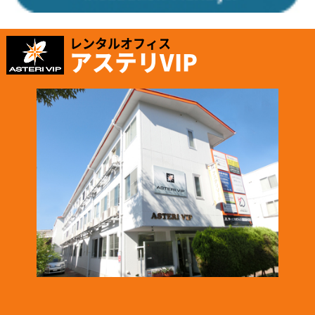
レンタルオフィス
アステリVIP
2025.1.16
「株式会社テイコク」様のお知らせ
名古屋市ワーク・ライフ・バランス推進企業に認証されました。
https://www.teikoku-eng.co.jp/notice/9424/
2024.12.26
「株式会社NDTアドヴァンス」様のお知らせ
ISO/IEC 17025認定機関のPJLAから取材を受けられました。
https://www.pjla.jp/topics/2024121303/