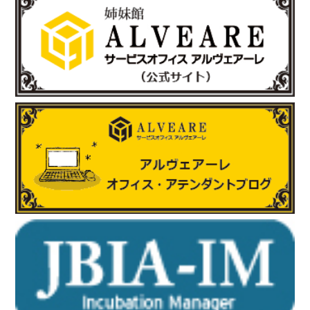
2025.6.17
「有限会社E-スタヂオ」様のお知らせ
令和7年度 第22期“さいたま”あんとれすくーる の開催が決定しま
した。
詳しくはさいたま市のホームページをご覧ください。
https://www.city.saitama.lg.jp/001/005/008/p036060.html
http://www.e-sta.biz/
2025.6.17
「株式会社テイコク」様のお知らせ
岐阜県内の中学生向けお仕事ブックに株式会社テイコク様が掲載
されました。
https://www.teikoku-eng.co.jp/notice/9424/
2025.5.8
「有限会社ホッピングワールド」様のお知らせ
ホームページが新しくリニューアルされました。
https://www.hopping.co.jp/jp/index.php