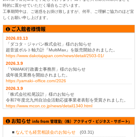
時的に置かせていただく場合もございます。
工事期間中は、ご迷惑をお掛け致しますが、何卒、ご理解ご協力のほど宜
しくお願い申し上げます。
ご入館者様情報
2026.03.13
「ダコタ・ジャパン株式会社」様のお知らせ
超音波ボルト軸力計『MultiMax』を販売開始されました。
https://www.dakotajapan.com/news/detail/2503-01/
2026.3
.9
「YAMAKI行政書士事務所」様のお知らせ
成年後見業務を開始されました。
https://yamaki–office.com/2026
2026.3
.9
「株式会社松尾設計」様のお知らせ
令和7年度北九州自治会活動応援事業者表彰を受賞されました。
https://www.mcon.co.jp/news/detail1340.html
2026.1
.19
「株式会社テイコク」様のお知らせ
お知らせ
info from 管理室(（株）アクティヴ・ビジネス・サポート)
神奈川県厚木土木事務所から令和7年度所長礼状を拝受されまし
た。
■
なんでも経営相談会のお知らせ
(03.31)
https://www.teikoku-eng.co.jp/notice/11347/