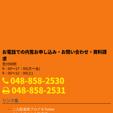
2024.12.26
「株式会社TSFE」様のお知らせ
「認知症フレンドリー企業・団体」への登録をされました。
https://katsuta-keiko.com/service-office/4579/
2024.12.26
「株式会社テイコク」様のお知らせ
『建設技術フェア2024 in 中部』にご出展されました。
https://www.teikoku-eng.co.jp/notice/9284/
2024.12.25
「株式会社NDTアドヴァンス」様のお知らせ
お電話での内覧お申し込み・お問い合わせ・資料請
新製品の亀裂深度計『ET-28』の販売を、2025年2月10日に開始
されるそうです。
求
https://www.ndtadvance.com/info/info-et-28.html
受付時間
9：00〜17：00(月〜金)
2024.12.25
9：00〜12：00(土)
「株式会社NDTアドヴァンス」様のお知らせ
048-858-2530
新製品 非破壊検査用ハンディブラックライト『IDX-550』の販
売を開始されました
048-858-2531
https://www.ind-blacklight.jp/product/idx_550/
2024.12.20
「YAMAKI行政書士事務所様」様のお知らせ
リンク集
ホームページがプレ公開されました。
https://yamaki–office.com/
ご入館者様ブログ＆Twitter