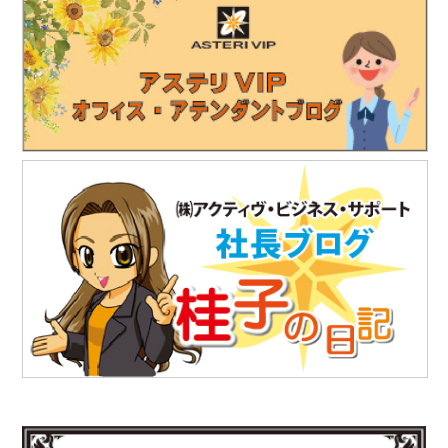
精密超音波厚さ計『PM5 Gen3』の販売を開始されました。
https://www.ndtadvance.com/info/info-pm5-gen3.html
2025.8.25
「株式会社テイコク」様のお知らせ
独立行政法人水資源機構木曽川上流ダム総合管理所から優良業務
表彰と優秀技術者表彰を授与されました。
https://www.teikoku-eng.co.jp/notice/10634/
2025.7.18
「株式会社テイコク」様のお知らせ
独立行政法人水資源機構利根川下流総合管理所から優良業務表彰
と優秀技術者表彰を授与されました。
https://www.teikoku-eng.co.jp/notice/10567/
2025.7.18
「株式会社テイコク」様のお知らせ
愛知県内の中学生向けお仕事ブックに株式会社テイコク様が掲載
されました。
https://www.teikoku-eng.co.jp/notice/10462/
2025.6.27
「株式会社NDTアドヴァンス」様のお知らせ
新製品の科学捜査用ライト（ALS）『OFK-300A』の販売を開始
されました。
https://www.ind-blacklight.jp/topics/2503/