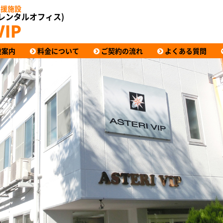
支援施設
レンタルオフィス)
IP
設案内
料金について
ご契約の流れ
よくある質問
設概要
フィスタイプ