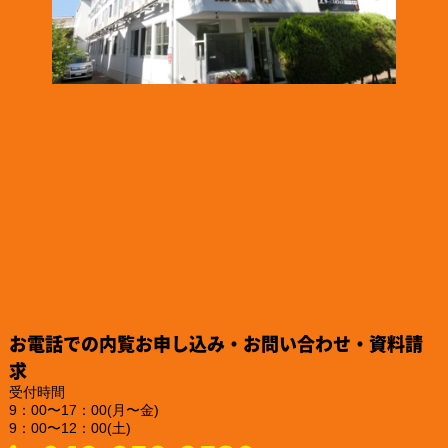
名古屋市ワーク・ライフ・バランス推進企業に認証されました。
https://www.teikoku-eng.co.jp/notice/9424/
2024.12.26
「株式会社NDTアドヴァンス」様のお知らせ
ISO/IEC 17025認定機関のPJLAから取材を受けられました。
https://www.pjla.jp/topics/2024121303/
2024.12.26
「株式会社TSFE」様のお知らせ
「認知症フレンドリー企業・団体」への登録をされました。
https://katsuta-keiko.com/service-office/4579/
2024.12.26
「株式会社テイコク」様のお知らせ
『建設技術フェア2024 in 中部』にご出展されました。
https://www.teikoku-eng.co.jp/notice/9284/
2024.12.25
「株式会社NDTアドヴァンス」様のお知らせ
お電話での内覧お申し込み・お問い合わせ・資料請
新製品の亀裂深度計『ET-28』の販売を、2025年2月10日に開始
されるそうです。
求
https://www.ndtadvance.com/info/info-et-28.html
受付時間
9：00〜17：00(月〜金)
2024.12.25
9：00〜12：00(土)
「株式会社NDTアドヴァンス」様のお知らせ