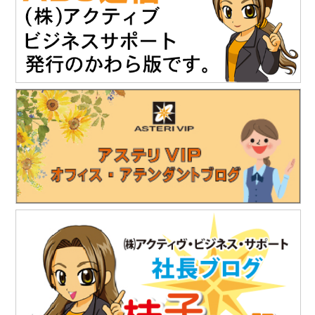
会場：ポートメッセなごや 第3展示館（名古屋市国際展示場）
主催：建設技術フェアin中部運営委員会
詳細は建設技術フェア2025 in 中部HPをご覧ください。
https://www.kgf-chubu.com
https://www.teikoku-eng.co.jp
2025.11
.19
「株式会社NDTアドヴァンス」様のお知らせ
精密超音波厚さ計『PM5 Gen3』の販売を開始されました。
https://www.ndtadvance.com/info/info-pm5-gen3.html
2025.8.25
「株式会社テイコク」様のお知らせ
独立行政法人水資源機構木曽川上流ダム総合管理所から優良業務
表彰と優秀技術者表彰を授与されました。
https://www.teikoku-eng.co.jp/notice/10634/
2025.7.18
「株式会社テイコク」様のお知らせ
独立行政法人水資源機構利根川下流総合管理所から優良業務表彰
と優秀技術者表彰を授与されました。
https://www.teikoku-eng.co.jp/notice/10567/
2025.7.18
「株式会社テイコク」様のお知らせ
愛知県内の中学生向けお仕事ブックに株式会社テイコク様が掲載