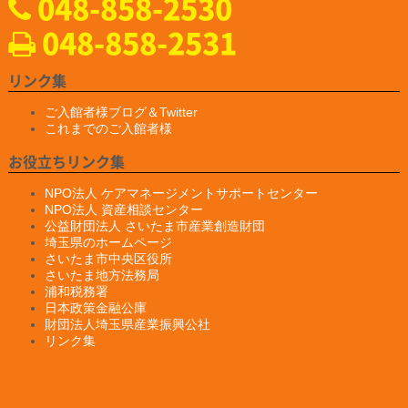
048-858-2530
新製品 非破壊検査用ハンディブラックライト『IDX-550』の販
売を開始されました
048-858-2531
https://www.ind-blacklight.jp/product/idx_550/
2024.12.20
「YAMAKI行政書士事務所様」様のお知らせ
リンク集
ホームページがプレ公開されました。
https://yamaki–office.com/
ご入館者様ブログ＆Twitter
これまでのご入館者様
2024.9.19
「一般社団法人 埼玉県損害保険代理業協会」様のサイバーセキュ
お役立ちリンク集
リティセミナーのお知らせ
開催日：2024 年10月22日 火曜日
NPO法人 ケアマネージメントサポートセンター
１３：３０受付スタート
NPO法人 資産相談センター
１４：００～ 「サイバーセキュリティセミナー」
公益財団法人 さいたま市産業創造財団
１５：４５～ 「埼玉県警からの情報提供」
埼玉県のホームページ
開催地：大宮ソニックシティ 国際会議室 （埼玉県さいたま市
さいたま市中央区役所
大宮区桜木町1-7-5 ホール棟4階）
さいたま地方法務局
https://saitamadaikyo.jp/16777253786776
浦和税務署
日本政策金融公庫
2024.9.5
財団法人埼玉県産業振興公社
「有限会社E-スタヂオ」様のお知らせ
リンク集
創業者のためのＳＮＳ活用セミナーを開催されます。
開催日程 令和6年9月10日（火）
開催時間 13：30～15：30
会 場 オンライン開催（Zoomウェビナー）