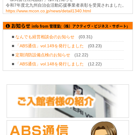
令和7年度北九州自治会活動応援事業者表彰を受賞されました。
https://www.mcon.co.jp/news/detail1340.html
2026.1
.19
「株式会社テイコク」様のお知らせ
お知らせ
info from 管理室(（株）アクティヴ・ビジネス・サポート)
神奈川県厚木土木事務所から令和7年度所長礼状を拝受されまし
た。
■
なんでも経営相談会のお知らせ
(03.31)
https://www.teikoku-eng.co.jp/notice/11347/
■
「ABS通信」vol.149を発行しました
(03.23)
2025.11
.28
「株式会社NDTアドヴァンス」様のお知らせ
■
定期消防設備点検のお知らせ
(12.22)
新製品 紫外線強度計・照度計『XP-3000』の販売を開始されま
■
「ABS通信」vol.148を発行しました
(12.22)
した。
https://www.ind-blacklight.jp/topics/2504/
■
年末年始のお休みについて
(12.11)
2025.11
.28
■
「ABS通信」vol.147を発行しました
(10.21)
「株式会社NDTアドヴァンス」様のお知らせ
タブレット感覚でタッチ操作 & 業界最高レベルの探傷性能渦流ア
レイ探傷器『EddyViewⅡ』の販売を開始されました。
https://www.ndtadvance.com/info/info-eddy-view2.html
2025.11.19
「株式会社テイコク」様のお知らせ
「建設技術フェア2025 in 中部」にご出展されます。
開催日時：12月4日（木）10時～17時
12月5日（金）10時～16時