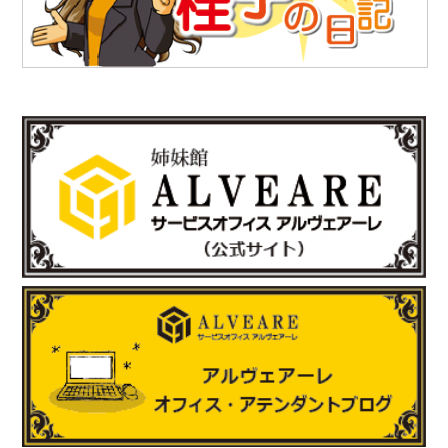
されました。
https://www.teikoku-eng.co.jp/notice/10462/
2025.6.27
「株式会社NDTアドヴァンス」様のお知らせ
新製品の科学捜査用ライト（ALS）『OFK-300A』の販売を開始
されました。
https://www.ind-blacklight.jp/topics/2503/
2025.6.17
「有限会社E-スタヂオ」様のお知らせ
令和7年度 第22期“さいたま”あんとれすくーる の開催が決定しま
した。
詳しくはさいたま市のホームページをご覧ください。
https://www.city.saitama.lg.jp/001/005/008/p036060.html
http://www.e-sta.biz/
2025.6.17
「株式会社テイコク」様のお知らせ
岐阜県内の中学生向けお仕事ブックに株式会社テイコク様が掲載
されました。
https://www.teikoku-eng.co.jp/notice/9424/
2025.5.8
「有限会社ホッピングワールド」様のお知らせ
ホームページが新しくリニューアルされました。
https://www.hopping.co.jp/jp/index.php