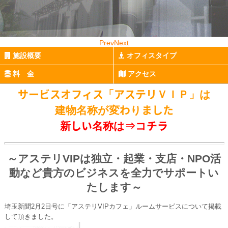
Prev
Next
施設概要
オフィスタイプ
料 金
アクセス
サービスオフィス「アステリＶＩＰ」は
建物名称が変わりました
新しい名称は⇒
コチラ
～アステリVIPは独立・起業・支店・NPO活
動など貴方のビジネスを全力でサポートい
たします～
埼玉新聞2月2日号に「アステリVIPカフェ」ルームサービスについて掲載
して頂きました。