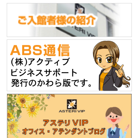
■
「ABS通信」vol.147を発行しました
(10.21)
「株式会社NDTアドヴァンス」様のお知らせ
タブレット感覚でタッチ操作 & 業界最高レベルの探傷性能渦流ア
レイ探傷器『EddyViewⅡ』の販売を開始されました。
https://www.ndtadvance.com/info/info-eddy-view2.html
2025.11.19
「株式会社テイコク」様のお知らせ
「建設技術フェア2025 in 中部」にご出展されます。
開催日時：12月4日（木）10時～17時
12月5日（金）10時～16時
会場：ポートメッセなごや 第3展示館（名古屋市国際展示場）
主催：建設技術フェアin中部運営委員会
詳細は建設技術フェア2025 in 中部HPをご覧ください。
https://www.kgf-chubu.com
https://www.teikoku-eng.co.jp
2025.11
.19
「株式会社NDTアドヴァンス」様のお知らせ
精密超音波厚さ計『PM5 Gen3』の販売を開始されました。
https://www.ndtadvance.com/info/info-pm5-gen3.html
2025.8.25
「株式会社テイコク」様のお知らせ
独立行政法人水資源機構木曽川上流ダム総合管理所から優良業務
表彰と優秀技術者表彰を授与されました。
https://www.teikoku-eng.co.jp/notice/10634/