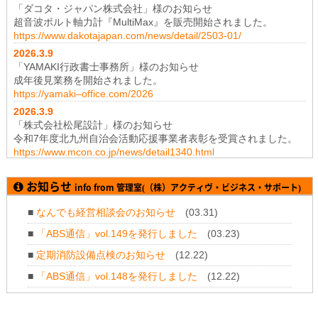
「ダコタ・ジャパン株式会社」様のお知らせ
超音波ボルト軸力計『MultiMax』を販売開始されました。
https://www.dakotajapan.com/news/detail/2503-01/
2026.3
.9
「YAMAKI行政書士事務所」様のお知らせ
成年後見業務を開始されました。
https://yamaki–office.com/2026
2026.3
.9
「株式会社松尾設計」様のお知らせ
令和7年度北九州自治会活動応援事業者表彰を受賞されました。
https://www.mcon.co.jp/news/detail1340.html
2026.1
.19
「株式会社テイコク」様のお知らせ
お知らせ
info from 管理室(（株）アクティヴ・ビジネス・サポート)
神奈川県厚木土木事務所から令和7年度所長礼状を拝受されまし
た。
■
なんでも経営相談会のお知らせ
(03.31)
https://www.teikoku-eng.co.jp/notice/11347/
■
「ABS通信」vol.149を発行しました
(03.23)
2025.11
.28
「株式会社NDTアドヴァンス」様のお知らせ
■
定期消防設備点検のお知らせ
(12.22)
新製品 紫外線強度計・照度計『XP-3000』の販売を開始されま
■
「ABS通信」vol.148を発行しました
(12.22)
した。
https://www.ind-blacklight.jp/topics/2504/
■
年末年始のお休みについて
(12.11)
2025.11
.28