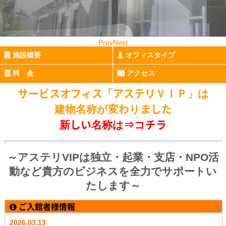
Prev
Next
施設概要
オフィスタイプ
料 金
アクセス
サービスオフィス「アステリＶＩＰ」は
建物名称が変わりました
新しい名称は⇒
コチラ
～アステリVIPは独立・起業・支店・NPO活
動など貴方のビジネスを全力でサポートい
たします～
ご入館者様情報
2026.03.13