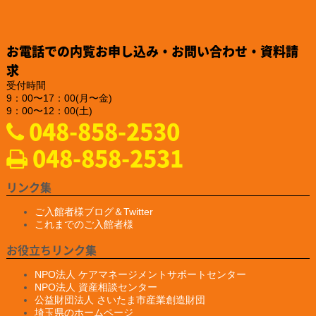
https://www.teikoku-eng.co.jp/notice/9284/
2024.12.25
「株式会社NDTアドヴァンス」様のお知らせ
お電話での内覧お申し込み・お問い合わせ・資料請
新製品の亀裂深度計『ET-28』の販売を、2025年2月10日に開始
されるそうです。
求
https://www.ndtadvance.com/info/info-et-28.html
受付時間
9：00〜17：00(月〜金)
2024.12.25
9：00〜12：00(土)
「株式会社NDTアドヴァンス」様のお知らせ
048-858-2530
新製品 非破壊検査用ハンディブラックライト『IDX-550』の販
売を開始されました
048-858-2531
https://www.ind-blacklight.jp/product/idx_550/
2024.12.20
「YAMAKI行政書士事務所様」様のお知らせ
リンク集
ホームページがプレ公開されました。
https://yamaki–office.com/
ご入館者様ブログ＆Twitter
これまでのご入館者様
2024.9.19
「一般社団法人 埼玉県損害保険代理業協会」様のサイバーセキュ
お役立ちリンク集
リティセミナーのお知らせ
開催日：2024 年10月22日 火曜日
NPO法人 ケアマネージメントサポートセンター
１３：３０受付スタート
NPO法人 資産相談センター
１４：００～ 「サイバーセキュリティセミナー」
公益財団法人 さいたま市産業創造財団
１５：４５～ 「埼玉県警からの情報提供」
埼玉県のホームページ