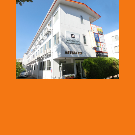
2025.1.16
「株式会社テイコク」様のお知らせ
名古屋市ワーク・ライフ・バランス推進企業に認証されました。
https://www.teikoku-eng.co.jp/notice/9424/
2024.12.26
「株式会社NDTアドヴァンス」様のお知らせ
ISO/IEC 17025認定機関のPJLAから取材を受けられました。
https://www.pjla.jp/topics/2024121303/
2024.12.26
「株式会社TSFE」様のお知らせ
「認知症フレンドリー企業・団体」への登録をされました。
https://katsuta-keiko.com/service-office/4579/
2024.12.26
「株式会社テイコク」様のお知らせ
『建設技術フェア2024 in 中部』にご出展されました。