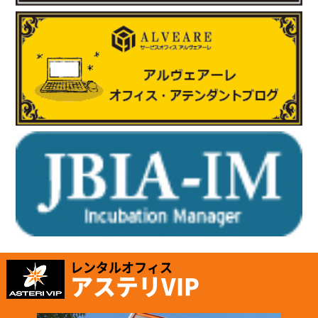
2025.6.17
「株式会社テイコク」様のお知らせ
岐阜県内の中学生向けお仕事ブックに株式会社テイコク様が掲載
されました。
https://www.teikoku-eng.co.jp/notice/9424/
2025.5.8
「有限会社ホッピングワールド」様のお知らせ
ホームページが新しくリニューアルされました。
https://www.hopping.co.jp/jp/index.php
レンタルオフィス
アステリVIP