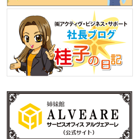
2025.7.18
「株式会社テイコク」様のお知らせ
独立行政法人水資源機構利根川下流総合管理所から優良業務表彰
と優秀技術者表彰を授与されました。
https://www.teikoku-eng.co.jp/notice/10567/
2025.7.18
「株式会社テイコク」様のお知らせ
愛知県内の中学生向けお仕事ブックに株式会社テイコク様が掲載
されました。
https://www.teikoku-eng.co.jp/notice/10462/
2025.6.27
「株式会社NDTアドヴァンス」様のお知らせ
新製品の科学捜査用ライト（ALS）『OFK-300A』の販売を開始
されました。
https://www.ind-blacklight.jp/topics/2503/
2025.6.17
「有限会社E-スタヂオ」様のお知らせ
令和7年度 第22期“さいたま”あんとれすくーる の開催が決定しま
した。
詳しくはさいたま市のホームページをご覧ください。
https://www.city.saitama.lg.jp/001/005/008/p036060.html
http://www.e-sta.biz/