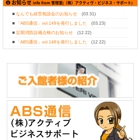
「株式会社テイコク」様のお知らせ
お知らせ
info from 管理室(（株）アクティヴ・ビジネス・サポート)
神奈川県厚木土木事務所から令和7年度所長礼状を拝受されまし
た。
■
なんでも経営相談会のお知らせ
(03.31)
https://www.teikoku-eng.co.jp/notice/11347/
■
「ABS通信」vol.149を発行しました
(03.23)
2025.11
.28
「株式会社NDTアドヴァンス」様のお知らせ
■
定期消防設備点検のお知らせ
(12.22)
新製品 紫外線強度計・照度計『XP-3000』の販売を開始されま
■
「ABS通信」vol.148を発行しました
(12.22)
した。
https://www.ind-blacklight.jp/topics/2504/
■
年末年始のお休みについて
(12.11)
2025.11
.28
■
「ABS通信」vol.147を発行しました
(10.21)
「株式会社NDTアドヴァンス」様のお知らせ
タブレット感覚でタッチ操作 & 業界最高レベルの探傷性能渦流ア
レイ探傷器『EddyViewⅡ』の販売を開始されました。
https://www.ndtadvance.com/info/info-eddy-view2.html
2025.11.19
「株式会社テイコク」様のお知らせ
「建設技術フェア2025 in 中部」にご出展されます。
開催日時：12月4日（木）10時～17時
12月5日（金）10時～16時
会場：ポートメッセなごや 第3展示館（名古屋市国際展示場）
主催：建設技術フェアin中部運営委員会
詳細は建設技術フェア2025 in 中部HPをご覧ください。
https://www.kgf-chubu.com