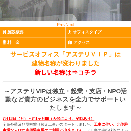
Prev
Next
施設概要
オフィスタイプ
料 金
アクセス
サービスオフィス「アステリＶＩＰ」は
建物名称が変わりました
新しい名称は⇒
コチラ
～アステリVIPは独立・起業・支店・NPO活
動など貴方のビジネスを全力でサポートい
たします～
7月13日（月）～約1ヶ月間（天候により、変動あり）
全館外壁及び屋根塗り替え工事がスタートしました。
工事に伴い、北側駐
車場ならびに南側駐車場のご利用が出来ません。
（
工事の進捗状況によっ