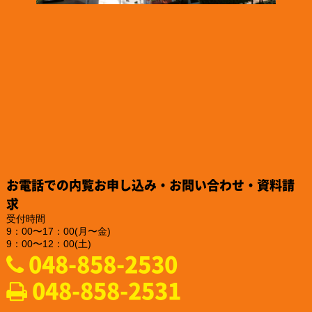
ISO/IEC 17025認定機関のPJLAから取材を受けられました。
https://www.pjla.jp/topics/2024121303/
2024.12.26
「株式会社TSFE」様のお知らせ
「認知症フレンドリー企業・団体」への登録をされました。
https://katsuta-keiko.com/service-office/4579/
2024.12.26
「株式会社テイコク」様のお知らせ
『建設技術フェア2024 in 中部』にご出展されました。
https://www.teikoku-eng.co.jp/notice/9284/
2024.12.25
「株式会社NDTアドヴァンス」様のお知らせ
お電話での内覧お申し込み・お問い合わせ・資料請
新製品の亀裂深度計『ET-28』の販売を、2025年2月10日に開始
されるそうです。
求
https://www.ndtadvance.com/info/info-et-28.html
受付時間
9：00〜17：00(月〜金)
2024.12.25
9：00〜12：00(土)
「株式会社NDTアドヴァンス」様のお知らせ
048-858-2530
新製品 非破壊検査用ハンディブラックライト『IDX-550』の販
売を開始されました
048-858-2531
https://www.ind-blacklight.jp/product/idx_550/
2024.12.20