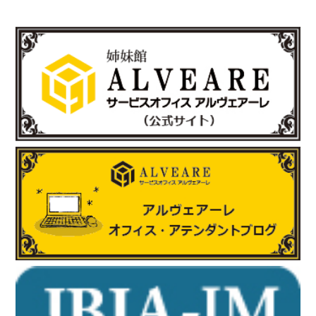
新製品の科学捜査用ライト（ALS）『OFK-300A』の販売を開始
されました。
https://www.ind-blacklight.jp/topics/2503/
2025.6.17
「有限会社E-スタヂオ」様のお知らせ
令和7年度 第22期“さいたま”あんとれすくーる の開催が決定しま
した。
詳しくはさいたま市のホームページをご覧ください。
https://www.city.saitama.lg.jp/001/005/008/p036060.html
http://www.e-sta.biz/
2025.6.17
「株式会社テイコク」様のお知らせ
岐阜県内の中学生向けお仕事ブックに株式会社テイコク様が掲載
されました。
https://www.teikoku-eng.co.jp/notice/9424/
2025.5.8
「有限会社ホッピングワールド」様のお知らせ
ホームページが新しくリニューアルされました。
https://www.hopping.co.jp/jp/index.php