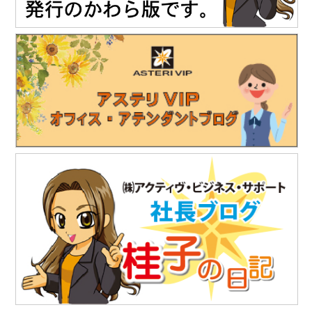
https://www.teikoku-eng.co.jp
2025.11
.19
「株式会社NDTアドヴァンス」様のお知らせ
精密超音波厚さ計『PM5 Gen3』の販売を開始されました。
https://www.ndtadvance.com/info/info-pm5-gen3.html
2025.8.25
「株式会社テイコク」様のお知らせ
独立行政法人水資源機構木曽川上流ダム総合管理所から優良業務
表彰と優秀技術者表彰を授与されました。
https://www.teikoku-eng.co.jp/notice/10634/
2025.7.18
「株式会社テイコク」様のお知らせ
独立行政法人水資源機構利根川下流総合管理所から優良業務表彰
と優秀技術者表彰を授与されました。
https://www.teikoku-eng.co.jp/notice/10567/
2025.7.18
「株式会社テイコク」様のお知らせ
愛知県内の中学生向けお仕事ブックに株式会社テイコク様が掲載
されました。
https://www.teikoku-eng.co.jp/notice/10462/
2025.6.27
「株式会社NDTアドヴァンス」様のお知らせ