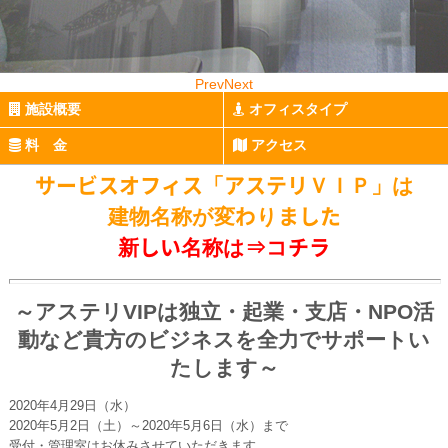
Prev
Next
施設概要
オフィスタイプ
料 金
アクセス
サービスオフィス「アステリＶＩＰ」は
建物名称が変わりました
新しい名称は⇒
コチラ
～アステリVIPは独立・起業・支店・NPO活
動など貴方のビジネスを全力でサポートい
たします～
2020年4月29日（水）
2020年5月2日（土）～2020年5月6日（水）まで
受付・管理室はお休みさせていただきます。