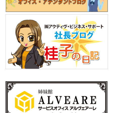
表彰と優秀技術者表彰を授与されました。
https://www.teikoku-eng.co.jp/notice/10634/
2025.7.18
「株式会社テイコク」様のお知らせ
独立行政法人水資源機構利根川下流総合管理所から優良業務表彰
と優秀技術者表彰を授与されました。
https://www.teikoku-eng.co.jp/notice/10567/
2025.7.18
「株式会社テイコク」様のお知らせ
愛知県内の中学生向けお仕事ブックに株式会社テイコク様が掲載
されました。
https://www.teikoku-eng.co.jp/notice/10462/
2025.6.27
「株式会社NDTアドヴァンス」様のお知らせ
新製品の科学捜査用ライト（ALS）『OFK-300A』の販売を開始
されました。
https://www.ind-blacklight.jp/topics/2503/
2025.6.17
「有限会社E-スタヂオ」様のお知らせ
令和7年度 第22期“さいたま”あんとれすくーる の開催が決定しま
した。
詳しくはさいたま市のホームページをご覧ください。