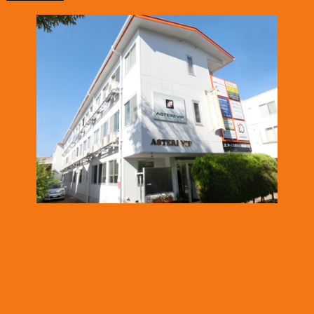
2025.1.16
「株式会社テイコク」様のお知らせ
名古屋市ワーク・ライフ・バランス推進企業に認証されました。
https://www.teikoku-eng.co.jp/notice/9424/
2024.12.26
「株式会社NDTアドヴァンス」様のお知らせ
ISO/IEC 17025認定機関のPJLAから取材を受けられました。
https://www.pjla.jp/topics/2024121303/
2024.12.26
「株式会社TSFE」様のお知らせ
「認知症フレンドリー企業・団体」への登録をされました。
https://katsuta-keiko.com/service-office/4579/
2024.12.26
「株式会社テイコク」様のお知らせ