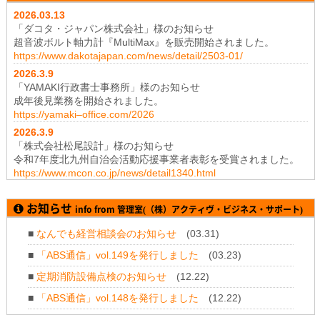
2026.03.13
「ダコタ・ジャパン株式会社」様のお知らせ
超音波ボルト軸力計『MultiMax』を販売開始されました。
https://www.dakotajapan.com/news/detail/2503-01/
2026.3
.9
「YAMAKI行政書士事務所」様のお知らせ
成年後見業務を開始されました。
https://yamaki–office.com/2026
2026.3
.9
「株式会社松尾設計」様のお知らせ
令和7年度北九州自治会活動応援事業者表彰を受賞されました。
https://www.mcon.co.jp/news/detail1340.html
2026.1
.19
「株式会社テイコク」様のお知らせ
お知らせ
info from 管理室(（株）アクティヴ・ビジネス・サポート)
神奈川県厚木土木事務所から令和7年度所長礼状を拝受されまし
た。
■
なんでも経営相談会のお知らせ
(03.31)
https://www.teikoku-eng.co.jp/notice/11347/
■
「ABS通信」vol.149を発行しました
(03.23)
2025.11
.28
「株式会社NDTアドヴァンス」様のお知らせ
■
定期消防設備点検のお知らせ
(12.22)
新製品 紫外線強度計・照度計『XP-3000』の販売を開始されま
■
「ABS通信」vol.148を発行しました
(12.22)
した。
https://www.ind-blacklight.jp/topics/2504/
■
年末年始のお休みについて
(12.11)