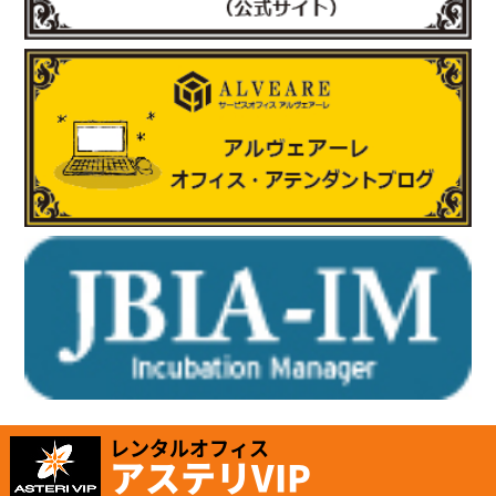
https://www.city.saitama.lg.jp/001/005/008/p036060.html
http://www.e-sta.biz/
2025.6.17
「株式会社テイコク」様のお知らせ
岐阜県内の中学生向けお仕事ブックに株式会社テイコク様が掲載
されました。
https://www.teikoku-eng.co.jp/notice/9424/
2025.5.8
「有限会社ホッピングワールド」様のお知らせ
ホームページが新しくリニューアルされました。
https://www.hopping.co.jp/jp/index.php
レンタルオフィス
アステリVIP