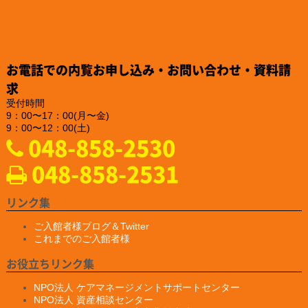
『建設技術フェア2024 in 中部』にご出展されました。
https://www.teikoku-eng.co.jp/notice/9284/
2024.12.25
「株式会社NDTアドヴァンス」様のお知らせ
お電話での内覧お申し込み・お問い合わせ・資料請
新製品の亀裂深度計『ET-28』の販売を、2025年2月10日に開始
されるそうです。
求
https://www.ndtadvance.com/info/info-et-28.html
受付時間
9：00〜17：00(月〜金)
2024.12.25
9：00〜12：00(土)
「株式会社NDTアドヴァンス」様のお知らせ
048-858-2530
新製品 非破壊検査用ハンディブラックライト『IDX-550』の販
売を開始されました
048-858-2531
https://www.ind-blacklight.jp/product/idx_550/
2024.12.20
「YAMAKI行政書士事務所様」様のお知らせ
リンク集
ホームページがプレ公開されました。
https://yamaki–office.com/
ご入館者様ブログ＆Twitter
これまでのご入館者様
2024.9.19
「一般社団法人 埼玉県損害保険代理業協会」様のサイバーセキュ
お役立ちリンク集
リティセミナーのお知らせ
開催日：2024 年10月22日 火曜日
NPO法人 ケアマネージメントサポートセンター
１３：３０受付スタート
NPO法人 資産相談センター
１４：００～ 「サイバーセキュリティセミナー」