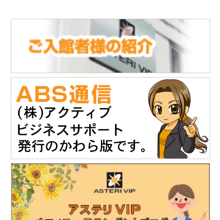
2025.11
.28
■
「ABS通信」vol.147を発行しました
(10.21)
「株式会社NDTアドヴァンス」様のお知らせ
タブレット感覚でタッチ操作 & 業界最高レベルの探傷性能渦流ア
レイ探傷器『EddyViewⅡ』の販売を開始されました。
https://www.ndtadvance.com/info/info-eddy-view2.html
2025.11.19
「株式会社テイコク」様のお知らせ
「建設技術フェア2025 in 中部」にご出展されます。
開催日時：12月4日（木）10時～17時
12月5日（金）10時～16時
会場：ポートメッセなごや 第3展示館（名古屋市国際展示場）
主催：建設技術フェアin中部運営委員会
詳細は建設技術フェア2025 in 中部HPをご覧ください。
https://www.kgf-chubu.com
https://www.teikoku-eng.co.jp
2025.11
.19
「株式会社NDTアドヴァンス」様のお知らせ
精密超音波厚さ計『PM5 Gen3』の販売を開始されました。
https://www.ndtadvance.com/info/info-pm5-gen3.html
2025.8.25
「株式会社テイコク」様のお知らせ
独立行政法人水資源機構木曽川上流ダム総合管理所から優良業務