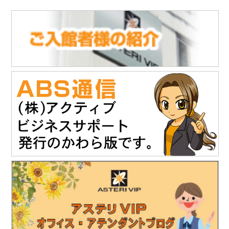
2025.11
.28
■
「ABS通信」vol.147を発行しました
(10.21)
「株式会社NDTアドヴァンス」様のお知らせ
タブレット感覚でタッチ操作 & 業界最高レベルの探傷性能渦流ア
レイ探傷器『EddyViewⅡ』の販売を開始されました。
https://www.ndtadvance.com/info/info-eddy-view2.html
2025.11.19
「株式会社テイコク」様のお知らせ
「建設技術フェア2025 in 中部」にご出展されます。
開催日時：12月4日（木）10時～17時
12月5日（金）10時～16時
会場：ポートメッセなごや 第3展示館（名古屋市国際展示場）
主催：建設技術フェアin中部運営委員会
詳細は建設技術フェア2025 in 中部HPをご覧ください。
https://www.kgf-chubu.com
https://www.teikoku-eng.co.jp
2025.11
.19
「株式会社NDTアドヴァンス」様のお知らせ
精密超音波厚さ計『PM5 Gen3』の販売を開始されました。
https://www.ndtadvance.com/info/info-pm5-gen3.html
2025.8.25
「株式会社テイコク」様のお知らせ
独立行政法人水資源機構木曽川上流ダム総合管理所から優良業務
表彰と優秀技術者表彰を授与されました。