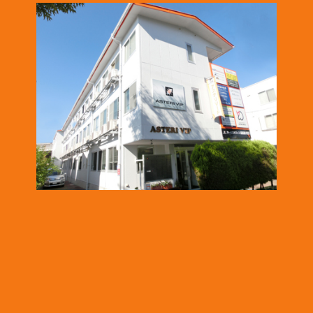
2025.1.16
「株式会社テイコク」様のお知らせ
名古屋市ワーク・ライフ・バランス推進企業に認証されました。
https://www.teikoku-eng.co.jp/notice/9424/
2024.12.26
「株式会社NDTアドヴァンス」様のお知らせ
ISO/IEC 17025認定機関のPJLAから取材を受けられました。
https://www.pjla.jp/topics/2024121303/
2024.12.26
「株式会社TSFE」様のお知らせ
「認知症フレンドリー企業・団体」への登録をされました。
https://katsuta-keiko.com/service-office/4579/
2024.12.26
「株式会社テイコク」様のお知らせ