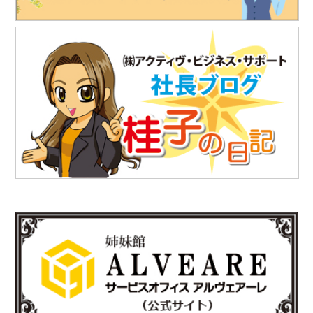
https://www.teikoku-eng.co.jp/notice/10634/
2025.7.18
「株式会社テイコク」様のお知らせ
独立行政法人水資源機構利根川下流総合管理所から優良業務表彰
と優秀技術者表彰を授与されました。
https://www.teikoku-eng.co.jp/notice/10567/
2025.7.18
「株式会社テイコク」様のお知らせ
愛知県内の中学生向けお仕事ブックに株式会社テイコク様が掲載
されました。
https://www.teikoku-eng.co.jp/notice/10462/
2025.6.27
「株式会社NDTアドヴァンス」様のお知らせ
新製品の科学捜査用ライト（ALS）『OFK-300A』の販売を開始
されました。
https://www.ind-blacklight.jp/topics/2503/
2025.6.17
「有限会社E-スタヂオ」様のお知らせ
令和7年度 第22期“さいたま”あんとれすくーる の開催が決定しま
した。
詳しくはさいたま市のホームページをご覧ください。
https://www.city.saitama.lg.jp/001/005/008/p036060.html