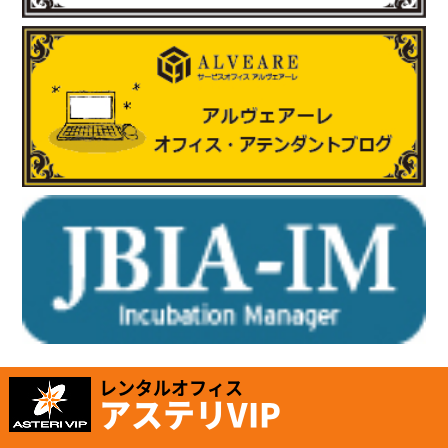
http://www.e-sta.biz/
2025.6.17
「株式会社テイコク」様のお知らせ
岐阜県内の中学生向けお仕事ブックに株式会社テイコク様が掲載
されました。
https://www.teikoku-eng.co.jp/notice/9424/
2025.5.8
「有限会社ホッピングワールド」様のお知らせ
ホームページが新しくリニューアルされました。
https://www.hopping.co.jp/jp/index.php
レンタルオフィス
アステリVIP