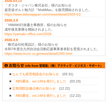
2026.03.13
「ダコタ・ジャパン株式会社」様のお知らせ
超音波ボルト軸力計『MultiMax』を販売開始されました。
https://www.dakotajapan.com/news/detail/2503-01/
2026.3
.9
「YAMAKI行政書士事務所」様のお知らせ
成年後見業務を開始されました。
https://yamaki–office.com/2026
2026.3
.9
「株式会社松尾設計」様のお知らせ
令和7年度北九州自治会活動応援事業者表彰を受賞されました。
https://www.mcon.co.jp/news/detail1340.html
2026.1
.19
「株式会社テイコク」様のお知らせ
お知らせ
info from 管理室(（株）アクティヴ・ビジネス・サポート)
神奈川県厚木土木事務所から令和7年度所長礼状を拝受されまし
た。
■
なんでも経営相談会のお知らせ
(03.31)
https://www.teikoku-eng.co.jp/notice/11347/
■
「ABS通信」vol.149を発行しました
(03.23)
2025.11
.28
「株式会社NDTアドヴァンス」様のお知らせ
■
定期消防設備点検のお知らせ
(12.22)
新製品 紫外線強度計・照度計『XP-3000』の販売を開始されま
■
「ABS通信」vol.148を発行しました
(12.22)
した。
https://www.ind-blacklight.jp/topics/2504/
■
年末年始のお休みについて
(12.11)