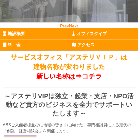
Prev
Next
施設概要
オフィスタイプ
料 金
アクセス
サービスオフィス「アステリＶＩＰ」は
建物名称が変わりました
新しい名称は⇒
コチラ
～アステリVIPは独立・起業・支店・NPO活
動など貴方のビジネスを全力でサポートい
たします～
ABSご入館者様並びに地域の皆さまに向けた、専門相談員による定例の
「創業・経営相談会」を開催します。