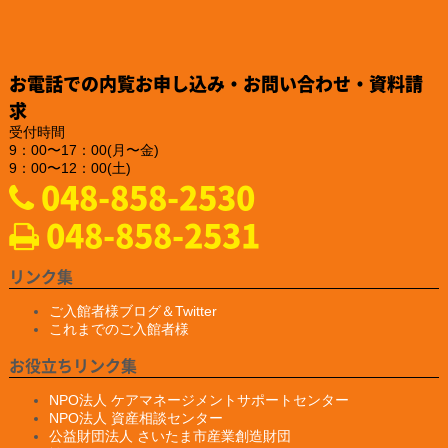
『建設技術フェア2024 in 中部』にご出展されました。
https://www.teikoku-eng.co.jp/notice/9284/
2024.12.25
「株式会社NDTアドヴァンス」様のお知らせ
お電話での内覧お申し込み・お問い合わせ・資料請
新製品の亀裂深度計『ET-28』の販売を、2025年2月10日に開始
されるそうです。
求
https://www.ndtadvance.com/info/info-et-28.html
受付時間
9：00〜17：00(月〜金)
2024.12.25
9：00〜12：00(土)
「株式会社NDTアドヴァンス」様のお知らせ
048-858-2530
新製品 非破壊検査用ハンディブラックライト『IDX-550』の販
売を開始されました
048-858-2531
https://www.ind-blacklight.jp/product/idx_550/
2024.12.20
「YAMAKI行政書士事務所様」様のお知らせ
リンク集
ホームページがプレ公開されました。
https://yamaki–office.com/
ご入館者様ブログ＆Twitter
これまでのご入館者様
2024.9.19
「一般社団法人 埼玉県損害保険代理業協会」様のサイバーセキュ
お役立ちリンク集
リティセミナーのお知らせ
開催日：2024 年10月22日 火曜日
NPO法人 ケアマネージメントサポートセンター
１３：３０受付スタート
NPO法人 資産相談センター
１４：００～ 「サイバーセキュリティセミナー」
公益財団法人 さいたま市産業創造財団