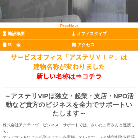
Prev
Next
施設概要
オフィスタイプ
料 金
アクセス
サービスオフィス「アステリＶＩＰ」は
建物名称が変わりました
新しい名称は⇒
コチラ
～アステリVIPは独立・起業・支店・NPO活
動など貴方のビジネスを全力でサポートい
たします～
株式会社アクティヴ・ビジネス・サポートでは、さいたま市さんと連携し
て、
オンデマンドによる起業セミナーを実施しています。（※特定創業支援等