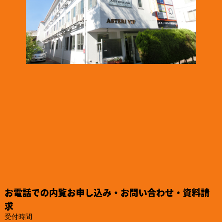
2025.1.16
「株式会社テイコク」様のお知らせ
名古屋市ワーク・ライフ・バランス推進企業に認証されました。
https://www.teikoku-eng.co.jp/notice/9424/
2024.12.26
「株式会社NDTアドヴァンス」様のお知らせ
ISO/IEC 17025認定機関のPJLAから取材を受けられました。
https://www.pjla.jp/topics/2024121303/
2024.12.26
「株式会社TSFE」様のお知らせ
「認知症フレンドリー企業・団体」への登録をされました。
https://katsuta-keiko.com/service-office/4579/
2024.12.26
「株式会社テイコク」様のお知らせ
『建設技術フェア2024 in 中部』にご出展されました。
https://www.teikoku-eng.co.jp/notice/9284/
2024.12.25
「株式会社NDTアドヴァンス」様のお知らせ
お電話での内覧お申し込み・お問い合わせ・資料請
新製品の亀裂深度計『ET-28』の販売を、2025年2月10日に開始
されるそうです。
求
https://www.ndtadvance.com/info/info-et-28.html
受付時間