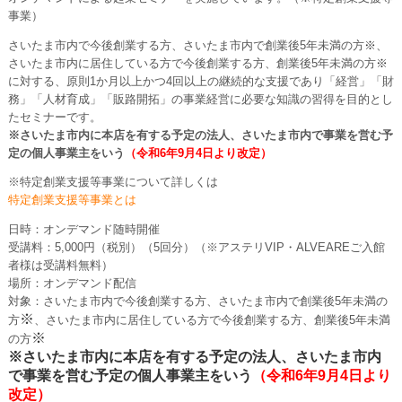
事業）
さいたま市内で今後創業する方、さいたま市内で創業後5年未満の方
※
、
さいたま市内に居住している方で今後創業する方、創業後5年未満の方
※
に対する、原則1か月以上かつ4回以上の継続的な支援であり「経営」「財
務」「人材育成」「販路開拓」の事業経営に必要な知識の習得を目的とし
たセミナーです。
※さいたま市内に本店を有する予定の法人、さいたま市内で事業を営む予
定の個人事業主をいう
（令和6年9月4日より改定）
※特定創業支援等事業について詳しくは
特定創業支援等事業とは
日時：オンデマンド随時開催
受講料：5,000円（税別）（5回分）（※アステリVIP・ALVEAREご入館
者様は受講料無料）
場所：オンデマンド配信
対象：さいたま市内で今後創業する方、さいたま市内で創業後5年未満の
※
方
、さいたま市内に居住している方で今後創業する方、創業後5年未満
※
の方
※さいたま市内に本店を有する予定の法人、さいたま市内
で事業を営む予定の個人事業主をいう
（令和6年9月4日より
改定）