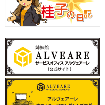
「株式会社テイコク」様のお知らせ
愛知県内の中学生向けお仕事ブックに株式会社テイコク様が掲載
されました。
https://www.teikoku-eng.co.jp/notice/10462/
2025.6.27
「株式会社NDTアドヴァンス」様のお知らせ
新製品の科学捜査用ライト（ALS）『OFK-300A』の販売を開始
されました。
https://www.ind-blacklight.jp/topics/2503/
2025.6.17
「有限会社E-スタヂオ」様のお知らせ
令和7年度 第22期“さいたま”あんとれすくーる の開催が決定しま
した。
詳しくはさいたま市のホームページをご覧ください。
https://www.city.saitama.lg.jp/001/005/008/p036060.html
http://www.e-sta.biz/
2025.6.17
「株式会社テイコク」様のお知らせ
岐阜県内の中学生向けお仕事ブックに株式会社テイコク様が掲載
されました。
https://www.teikoku-eng.co.jp/notice/9424/
2025.5.8