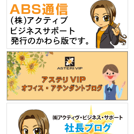
開催日時：12月4日（木）10時～17時
12月5日（金）10時～16時
会場：ポートメッセなごや 第3展示館（名古屋市国際展示場）
主催：建設技術フェアin中部運営委員会
詳細は建設技術フェア2025 in 中部HPをご覧ください。
https://www.kgf-chubu.com
https://www.teikoku-eng.co.jp
2025.11
.19
「株式会社NDTアドヴァンス」様のお知らせ
精密超音波厚さ計『PM5 Gen3』の販売を開始されました。
https://www.ndtadvance.com/info/info-pm5-gen3.html
2025.8.25
「株式会社テイコク」様のお知らせ
独立行政法人水資源機構木曽川上流ダム総合管理所から優良業務
表彰と優秀技術者表彰を授与されました。
https://www.teikoku-eng.co.jp/notice/10634/
2025.7.18
「株式会社テイコク」様のお知らせ
独立行政法人水資源機構利根川下流総合管理所から優良業務表彰
と優秀技術者表彰を授与されました。
https://www.teikoku-eng.co.jp/notice/10567/
2025.7.18