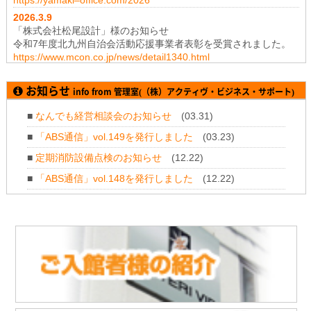
2026.3
.9
「株式会社松尾設計」様のお知らせ
令和7年度北九州自治会活動応援事業者表彰を受賞されました。
https://www.mcon.co.jp/news/detail1340.html
2026.1
.19
「株式会社テイコク」様のお知らせ
お知らせ
info from 管理室(（株）アクティヴ・ビジネス・サポート)
神奈川県厚木土木事務所から令和7年度所長礼状を拝受されまし
た。
■
なんでも経営相談会のお知らせ
(03.31)
https://www.teikoku-eng.co.jp/notice/11347/
■
「ABS通信」vol.149を発行しました
(03.23)
2025.11
.28
「株式会社NDTアドヴァンス」様のお知らせ
■
定期消防設備点検のお知らせ
(12.22)
新製品 紫外線強度計・照度計『XP-3000』の販売を開始されま
■
「ABS通信」vol.148を発行しました
(12.22)
した。
https://www.ind-blacklight.jp/topics/2504/
■
年末年始のお休みについて
(12.11)
2025.11
.28
■
「ABS通信」vol.147を発行しました
(10.21)
「株式会社NDTアドヴァンス」様のお知らせ
タブレット感覚でタッチ操作 & 業界最高レベルの探傷性能渦流ア
レイ探傷器『EddyViewⅡ』の販売を開始されました。
https://www.ndtadvance.com/info/info-eddy-view2.html
2025.11.19
「株式会社テイコク」様のお知らせ
「建設技術フェア2025 in 中部」にご出展されます。