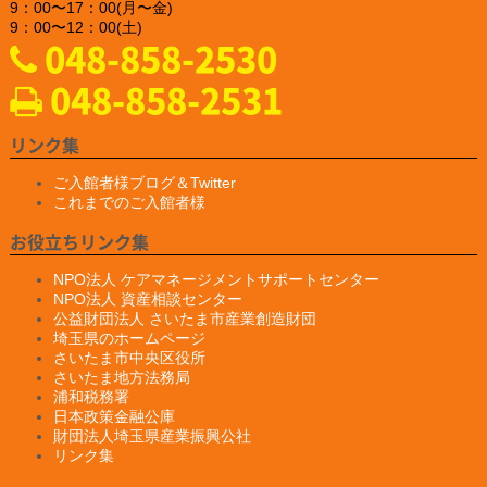
9：00〜17：00(月〜金)
2024.12.25
9：00〜12：00(土)
「株式会社NDTアドヴァンス」様のお知らせ
048-858-2530
新製品 非破壊検査用ハンディブラックライト『IDX-550』の販
売を開始されました
048-858-2531
https://www.ind-blacklight.jp/product/idx_550/
2024.12.20
「YAMAKI行政書士事務所様」様のお知らせ
リンク集
ホームページがプレ公開されました。
https://yamaki–office.com/
ご入館者様ブログ＆Twitter
これまでのご入館者様
2024.9.19
「一般社団法人 埼玉県損害保険代理業協会」様のサイバーセキュ
お役立ちリンク集
リティセミナーのお知らせ
開催日：2024 年10月22日 火曜日
NPO法人 ケアマネージメントサポートセンター
１３：３０受付スタート
NPO法人 資産相談センター
１４：００～ 「サイバーセキュリティセミナー」
公益財団法人 さいたま市産業創造財団
１５：４５～ 「埼玉県警からの情報提供」
埼玉県のホームページ
開催地：大宮ソニックシティ 国際会議室 （埼玉県さいたま市
さいたま市中央区役所
大宮区桜木町1-7-5 ホール棟4階）
さいたま地方法務局
https://saitamadaikyo.jp/16777253786776
浦和税務署
日本政策金融公庫
2024.9.5
財団法人埼玉県産業振興公社
「有限会社E-スタヂオ」様のお知らせ
リンク集
創業者のためのＳＮＳ活用セミナーを開催されます。